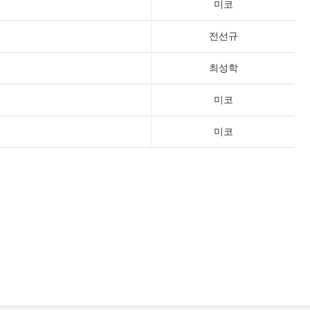
미코
전선규
최성학
미코
미코