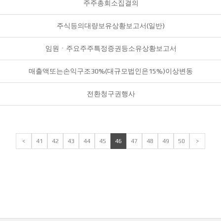
주주총회소집결의
주식등의대량보유상황보고서(일반)
임원ㆍ주요주주특정증권등소유상황보고서
매출액또는손익구조30%(대규모법인은15%)이상변동
전환청구권행사
<
41
42
43
44
45
46
47
48
49
50
>